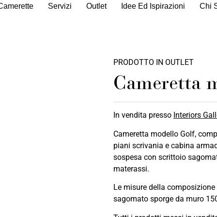
Camerette
Servizi
Outlet
Idee Ed Ispirazioni
Chi 
PRODOTTO IN OUTLET
Cameretta m
In vendita presso
Interiors Ga
Cameretta modello Golf, comple
piani scrivania e cabina arma
sospesa con scrittoio sagomato
materassi.
Le misure della composizione s
sagomato sporge da muro 15