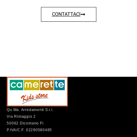
CONTATTACI
Qu.Ma. Arredamenti S.r.l.
Via Rimaggio 2
50062 Dicomano Fi
P.IVA/C.F. 02290580485