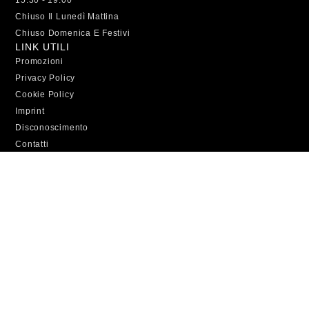
15.30 - 19.00
Chiuso Il Lunedì Mattina
Chiuso Domenica E Festivi
LINK UTILI
Promozioni
Privacy Policy
Cookie Policy
Imprint
Disconoscimento
Contatti