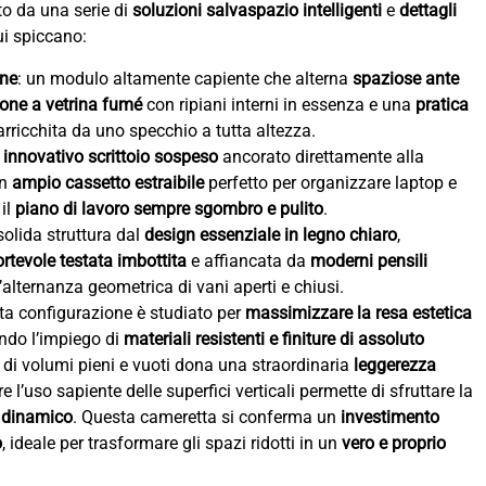
ato da una serie di
soluzioni salvaspazio intelligenti
e
dettagli
cui spiccano:
one
: un modulo altamente capiente che alterna
spaziose ante
ione a vetrina fumé
con ripiani interni in essenza e una
pratica
rricchita da uno specchio a tutta altezza.
n
innovativo scrittoio sospeso
ancorato direttamente alla
un
ampio cassetto estraibile
perfetto per organizzare laptop e
il
piano di lavoro sempre sgombro e pulito
.
solida struttura dal
design essenziale in legno chiaro
,
rtevole testata imbottita
e affiancata da
moderni pensili
alternanza geometrica di vani aperti e chiusi.
ta configurazione è studiato per
massimizzare la resa estetica
ndo l’impiego di
materiali resistenti e finiture di assoluto
a di volumi pieni e vuoti dona una straordinaria
leggerezza
re l’uso sapiente delle superfici verticali permette di sfruttare la
e dinamico
. Questa cameretta si conferma un
investimento
o
, ideale per trasformare gli spazi ridotti in un
vero e proprio