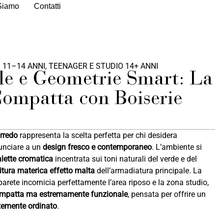
Siamo
Contatti
 11–14 ANNI
,
TEENAGER E STUDIO 14+ ANNI
ale e Geometrie Smart: La
ompatta con Boiserie
rredo
rappresenta la scelta perfetta per chi desidera
nunciare a un
design fresco e contemporaneo
. L’ambiente si
alette cromatica
incentrata sui toni naturali del verde e del
nitura materica effetto malta
dell’armadiatura principale. La
arete incornicia perfettamente l’area riposo e la zona studio,
mpatta ma estremamente funzionale
, pensata per offrire un
temente ordinato
.