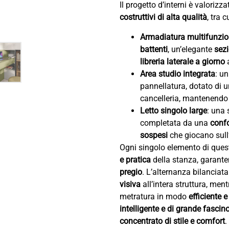
Il progetto d’interni è valorizz
costruttivi di alta qualità
, tra 
Armadiatura multifunzi
battenti
, un’elegante
sez
libreria laterale a giorno
a
Area studio integrata
: u
pannellatura, dotato di 
cancelleria, mantenendo 
Letto singolo large
: una 
completata da una
confo
sospesi
che giocano sull’
Ogni singolo elemento di ques
e pratica
della stanza, garante
pregio
. L’alternanza bilanciat
visiva
all’intera struttura, ment
metratura in modo
efficiente 
intelligente e di grande fascin
concentrato di stile e comfort
.