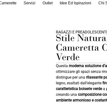
Camerette
Servizi
Outlet
Idee Ed Ispirazioni
Chi 
RAGAZZI E PREADOLESCENTI
Stile Natur
Cameretta C
Verde
Questa
moderna soluzione d’a
ottimizzare gli spazi senza ri
distingue per una
rilassante p
legno, esaltati dall’elegante
fi
caratteristica boiserie verde
a p
creando una
composizione co
ambiente armonioso e costan