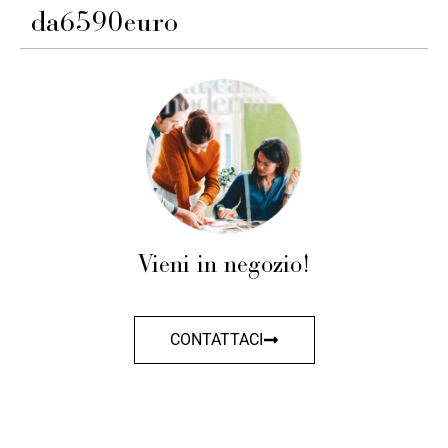
da
6590
euro
Vieni in negozio!
CONTATTACI