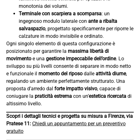
monotonia dei volumi.
Terminale con scarpiera a scomparsa
: un
ingegnoso modulo laterale con
ante a ribalta
salvaspazio
, progettato specificamente per riporre le
calzature in modo invisibile e ordinato.
Ogni singolo elemento di questa configurazione è
posizionato per garantire la
massima libertà di
movimento
e una
gestione impeccabile dell’ordine
. Lo
sviluppo su più livelli consente di separare in modo netto
e funzionale il
momento del riposo
dalle
attività diurne
,
regalando un ambiente perfettamente strutturato. Una
proposta d’arredo dal
forte impatto visivo
, capace di
coniugare la
praticità estrema
con un’
estetica ricercata
di
altissimo livello.
Scopri i dettagli tecnici e progetta su misura a Firenze, via
Pratese 11:
Chiedi un appuntamento per un preventivo
gratuito