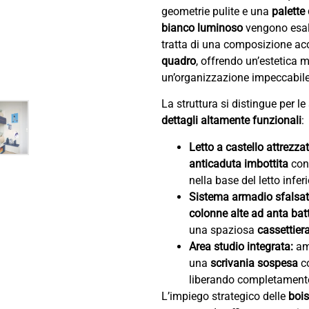
geometrie pulite e una
palette
bianco luminoso
vengono esalt
tratta di una composizione a
quadro
, offrendo un’estetica
un’organizzazione impeccabile
La struttura si distingue per l
dettagli altamente funzionali
:
Letto a castello attrezzat
anticaduta imbottita
con
nella base del letto inferi
Sistema armadio sfalsat
colonne alte ad anta bat
una spaziosa
cassettier
Area studio integrata:
am
una
scrivania sospesa
co
liberando completamente 
L’impiego strategico delle
bois