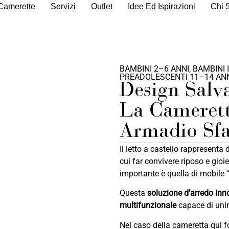
Camerette
Servizi
Outlet
Idee Ed Ispirazioni
Chi 
BAMBINI 2–6 ANNI
,
BAMBINI 
PREADOLESCENTI 11–14 AN
Design Salva
La Camerett
Armadio Sfa
Il letto a castello rappresenta
cui far convivere riposo e gioie
importante è quella di mobile 
Questa
soluzione d’arredo inn
multifunzionale
capace di uni
Nel caso della cameretta qui f