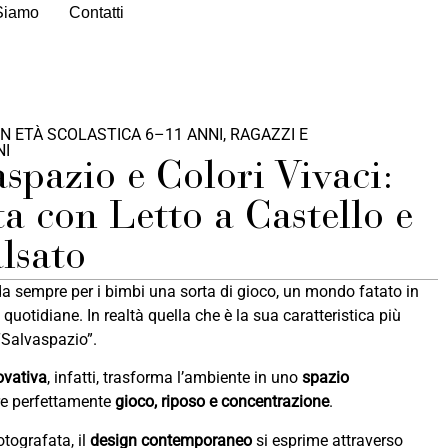
Siamo
Contatti
IN ETÀ SCOLASTICA 6–11 ANNI
,
RAGAZZI E
NI
spazio e Colori Vivaci:
a con Letto a Castello e
lsato
 da sempre per i bimbi una sorta di gioco, un mondo fatato in
 quotidiane. In realtà quella che è la sua caratteristica più
“Salvaspazio”.
ovativa
, infatti, trasforma l’ambiente in uno
spazio
re perfettamente
gioco, riposo e concentrazione
.
otografata, il
design contemporaneo
si esprime attraverso