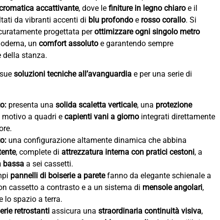
 cromatica accattivante
, dove le
finiture in legno chiaro
e il
ati da vibranti accenti di
blu profondo
e
rosso corallo
. Si
ccuratamente progettata per
ottimizzare ogni singolo metro
 moderna, un
comfort assoluto
e garantendo sempre
 della stanza.
e sue
soluzioni tecniche all’avanguardia
e per una serie di
o:
presenta una
solida scaletta verticale
, una
protezione
 motivo a quadri e
capienti vani a giorno
integrati direttamente
ore.
o:
una configurazione altamente dinamica che abbina
tente
, complete di
attrezzatura interna con pratici cestoni
, a
a bassa
a sei cassetti.
pi
pannelli di boiserie a parete
fanno da elegante schienale a
n cassetto a contrasto e a un sistema di
mensole angolari
,
lo spazio a terra.
erie retrostanti
assicura una
straordinaria continuità visiva
,