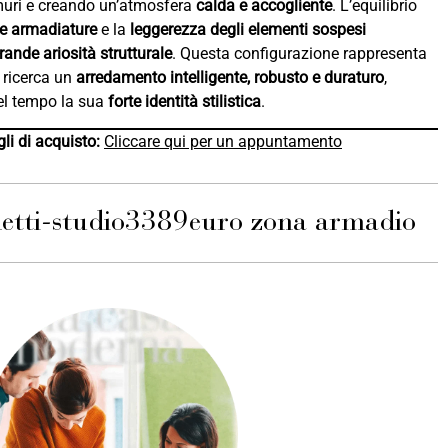
muri e creando un’atmosfera
calda e accogliente
. L’equilibrio
le armadiature
e la
leggerezza degli elementi sospesi
rande ariosità strutturale
. Questa configurazione rappresenta
i ricerca un
arredamento intelligente, robusto e duraturo
,
el tempo la sua
forte identità stilistica
.
li di acquisto:
Cliccare qui per un appuntamento
etti-studio
3389
euro zona armadio