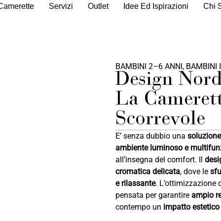
Camerette
Servizi
Outlet
Idee Ed Ispirazioni
Chi 
BAMBINI 2–6 ANNI
,
BAMBINI 
Design Nordi
La Camerett
Scorrevole
E’ senza dubbio una
soluzione
ambiente luminoso e multifun
all’insegna del comfort. Il
desi
cromatica delicata
, dove le
sfu
e rilassante
. L’ottimizzazione 
pensata per garantire
ampio re
contempo un
impatto estetico