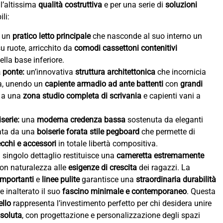
 l’altissima
qualità costruttiva
e per una serie di
soluzioni
li:
un
pratico letto principale
che nasconde al suo interno un
u ruote, arricchito da
comodi cassettoni contenitivi
ella base inferiore.
 ponte:
un’innovativa
struttura architettonica
che incornicia
ra, unendo un
capiente armadio ad ante battenti
con
grandi
 a una
zona studio completa di scrivania
e capienti vani a
serie:
una
moderna credenza bassa
sostenuta da eleganti
tata da una
boiserie forata stile pegboard
che permette di
cchi e accessori
in totale libertà compositiva.
 singolo dettaglio restituisce una
cameretta estremamente
con naturalezza alle
esigenze di crescita
dei ragazzi. La
importanti
e
linee pulite
garantisce una
straordinaria durabilità
 inalterato il suo
fascino minimale e contemporaneo
. Questa
ello
rappresenta l’investimento perfetto per chi desidera unire
ssoluta
, con progettazione e personalizzazione degli spazi