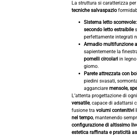
La struttura si caratterizza per
tecniche salvaspazio
formidabi
Sistema letto scorrevole:
secondo letto estraibile
s
perfettamente integrati n
Armadio multifunzione a
sapientemente la finest
pomelli circolari
in legno
giorno.
Parete attrezzata con boi
piedini svasati, sormon
agganciare
mensole, spe
L’attenta progettazione di ogni
versatile
, capace di adattarsi 
fusione tra
volumi contenitivi 
nel tempo
, mantenendo sempre
configurazione di altissimo liv
estetica raffinata e praticità a