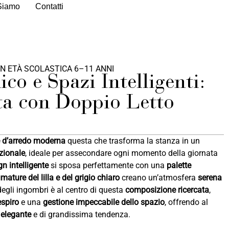
Siamo
Contatti
IN ETÀ SCOLASTICA 6–11 ANNI
co e Spazi Intelligenti:
a con Doppio Letto
 d’arredo moderna
questa che trasforma la stanza in un
zionale
, ideale per assecondare ogni momento della giornata
gn intelligente
si sposa perfettamente con una
palette
mature del lilla e del grigio chiaro
creano un’atmosfera
serena
degli ingombri è al centro di questa
composizione ricercata
,
spiro
e una
gestione impeccabile dello spazio
, offrendo al
 elegante
e di grandissima tendenza.